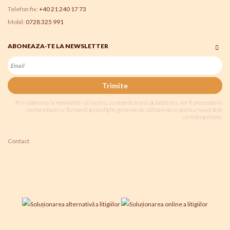
Telefon fix:
+40 21 240 17 73
Mobil:
0728 325 991
ABONEAZA-TE LA NEWSLETTER
Trimite
Prin abonarea la newsletter-ul nostru, sunteți de acord că datele dvs. vor fi procesate în
conformitate cu Termenii și condițiile generale de utilizare și cu politica noastră de
confidențialitate.
Contact