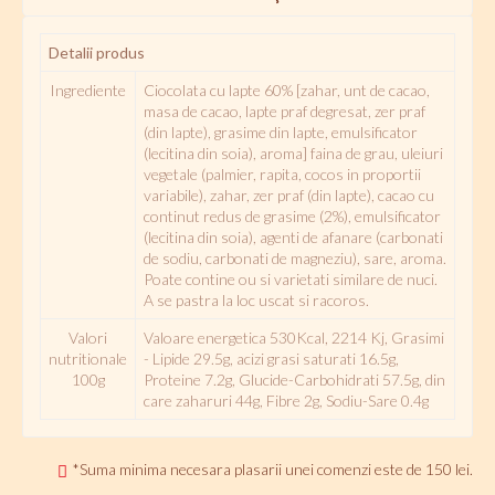
Detalii produs
Ingrediente
Ciocolata cu lapte 60% [zahar, unt de cacao,
masa de cacao, lapte praf degresat, zer praf
(din lapte), grasime din lapte, emulsificator
(lecitina din soia), aroma] faina de grau, uleiuri
vegetale (palmier, rapita, cocos in proportii
variabile), zahar, zer praf (din lapte), cacao cu
continut redus de grasime (2%), emulsificator
(lecitina din soia), agenti de afanare (carbonati
de sodiu, carbonati de magneziu), sare, aroma.
Poate contine ou si varietati similare de nuci.
A se pastra la loc uscat si racoros.
Valori
Valoare energetica 530Kcal, 2214 Kj, Grasimi
nutritionale
- Lipide 29.5g, acizi grasi saturati 16.5g,
100g
Proteine 7.2g, Glucide-Carbohidrati 57.5g, din
care zaharuri 44g, Fibre 2g, Sodiu-Sare 0.4g
*Suma minima necesara plasarii unei comenzi este de 150 lei.