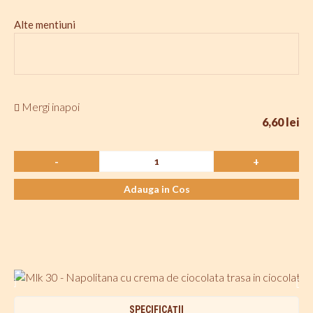
Alte mentiuni
Mergi inapoi
6,60 lei
-
+
Adauga in Cos
SPECIFICAŢII