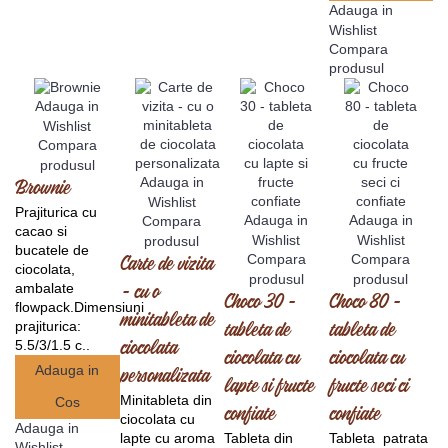
Adauga in
Wishlist
Compara
produsul
Adauga in
Wishlist
Compara
produsul
Adauga in
Brownie
Wishlist
Prajiturica cu
Adauga in
Adauga in
Compara
cacao si
Wishlist
Wishlist
produsul
bucatele de
Compara
Compara
Carte de vizita
ciocolata,
produsul
produsul
ambalate
- cu o
Choco 30 -
Choco 80 -
flowpack.Dimensiuni
minitableta de
prajiturica:
tableta de
tableta de
5.5/3/1.5 c..
ciocolata
ciocolata cu
ciocolata cu
Adauga in
personalizata
lapte si fructe
fructe seci ci
Minitableta din
Cos
confiate
confiate
ciocolata cu
Adauga in
lapte cu aroma
Tableta din
Tableta patrata
Wishlist