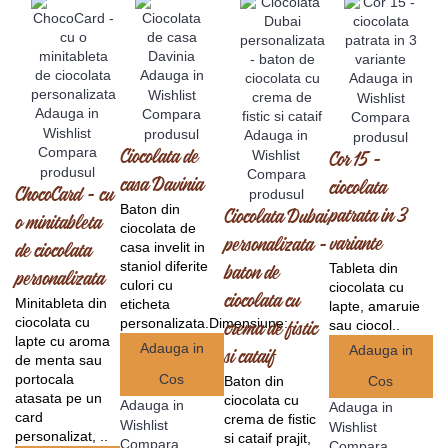
Adauga in
Adauga in
Wishlist
Wishlist
Adauga in
Compara
Compara
Wishlist
produsul
Adauga in
produsul
Compara
Wishlist
Ciocolata de
Cor 15 -
produsul
Compara
casa Davinia
ciocolata
ChocoCard - cu
produsul
Baton din
patrata in 3
Ciocolata Dubai
o minitableta
ciocolata de
variante
personalizata -
casa invelit in
de ciocolata
staniol diferite
Tableta din
baton de
personalizata
culori cu
ciocolata cu
ciocolata cu
Minitableta din
eticheta
lapte, amaruie
ciocolata cu
personalizata.Dimensiune:..
sau ciocol..
crema de fistic
lapte cu aroma
Adauga in
Adauga in
si cataif
de menta sau
portocala
Cos
Baton din
Cos
atasata pe un
ciocolata cu
Adauga in
Adauga in
card
crema de fistic
Wishlist
Wishlist
personalizat, ..
si cataif prajit,
Compara
Compara