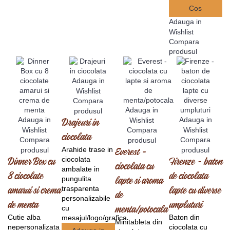
Cos
Adauga in
Wishlist
Compara
produsul
Adauga in
Wishlist
Compara
Adauga in
produsul
Adauga in
Adauga in
Wishlist
Drajeuri in
Wishlist
Compara
Wishlist
ciocolata
Compara
Compara
produsul
Arahide trase in
produsul
produsul
Everest -
ciocolata
Dinner Box cu
Firenze - baton
ciocolata cu
ambalate in
8 ciocolate
de ciocolata
pungulita
lapte si aroma
trasparenta
amarui si crema
lapte cu diverse
de
personalizabile
de menta
umpluturi
cu
menta/potocala
Cutie alba
Baton din
mesajul/logo/grafica..
Minitableta din
nepersonalizata
ciocolata cu