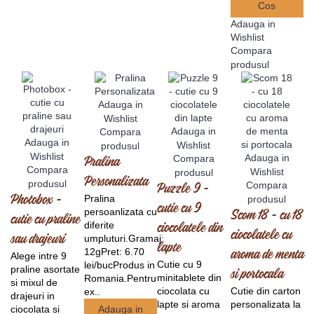
Cos
Adauga in
Wishlist
Compara
produsul
Adauga in
Wishlist
Adauga in
Compara
Adauga in
Wishlist
produsul
Wishlist
Adauga in
Compara
Pralina
Compara
Wishlist
produsul
Personalizata
produsul
Compara
Puzzle 9 -
Pralina
Photobox -
produsul
cutie cu 9
persoanlizata cu
Scom 18 - cu 18
cutie cu praline
diferite
ciocolatele din
ciocolatele cu
sau drajeuri
umpluturi.Gramaj:
lapte
12gPret: 6.70
aroma de menta
Alege intre 9
Cutie cu 9
lei/bucProdus in
praline asortate
si portocala
minitablete din
Romania.Pentru
si mixul de
ciocolata cu
Cutie din carton
ex..
drajeuri in
lapte si aroma
personalizata la
ciocolata si
Adauga in