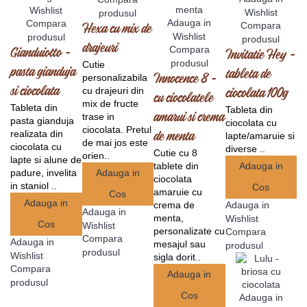
Wishlist
Wishlist
produsul
Adauga in
Compara
Compara
Hexa cu mix de
Wishlist
produsul
produsul
drajeuri
Compara
Gianduiotto -
Invitatie Hey -
produsul
Cutie
pasta gianduja
tableta de
personalizabila
Innocence 8 -
si ciocolata
cu drajeuri din
ciocolata 100g
cu ciocolatele
mix de fructe
Tableta din
Tableta din
trase in
amarui si crema
pasta gianduja
ciocolata cu
ciocolata. Pretul
realizata din
de menta
lapte/amaruie si
de mai jos este
ciocolata cu
diverse ..
Cutie cu 8
orien..
lapte si alune de
tablete din
Adauga in
padure, invelita
Adauga in
ciocolata
in staniol ..
Cos
amaruie cu
Cos
Adauga in
crema de
Adauga in
Adauga in
menta,
Wishlist
Cos
Wishlist
personalizate cu
Compara
Compara
Adauga in
mesajul sau
produsul
produsul
Wishlist
sigla dorit..
Compara
Adauga in
produsul
Cos
Adauga in