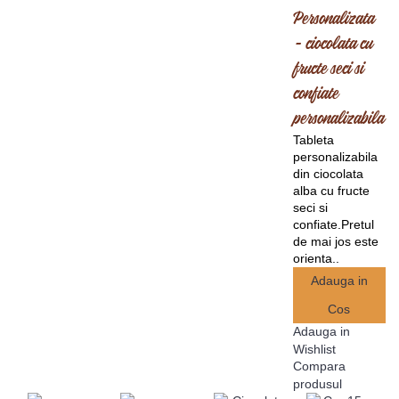
Personalizata
- ciocolata cu
fructe seci si
confiate
personalizabila
Tableta
personalizabila
din ciocolata
alba cu fructe
seci si
confiate.Pretul
de mai jos este
orienta..
Adauga in
Cos
Adauga in
Wishlist
Compara
produsul