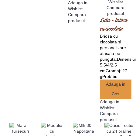
Wishlist
Adauga in
Compara
Wishlist
produsul
Compara
Lulu - briosa
produsul
cu ciocolata
Briosa cu
ciocolata si
personalizare
atasata pe
punguta.Dimensiu
5.5/4/2.5
cmGramaj: 27
gPret/ bu..
Adauga in
Cos
Adauga in
Wishlist
Compara
produsul