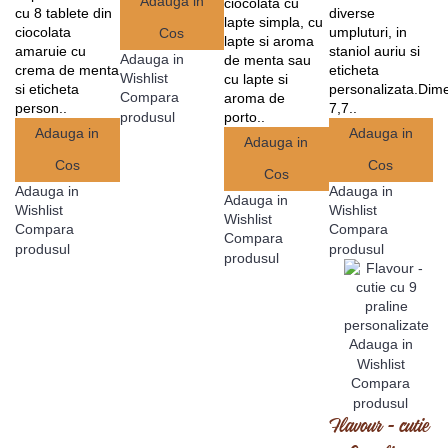
Adauga in
ciocolata cu
cu 8 tablete din
diverse
lapte simpla, cu
ciocolata
umpluturi, in
Cos
lapte si aroma
amaruie cu
staniol auriu si
Adauga in
de menta sau
crema de menta
eticheta
Wishlist
cu lapte si
si eticheta
personalizata.Dim
Compara
aroma de
person..
7,7..
porto..
produsul
Adauga in
Adauga in
Adauga in
Cos
Cos
Cos
Adauga in
Adauga in
Adauga in
Wishlist
Wishlist
Wishlist
Compara
Compara
Compara
produsul
produsul
produsul
Adauga in
Wishlist
Compara
produsul
Flavour - cutie