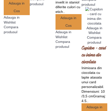
invelit in staniol
Adauga in
produsul
produsul
diferite culori cu
Cos
etich..
Adauga in
Adauga in
Wishlist
Cos
Compara
Adauga in
produsul
Adauga in
Wishlist
Wishlist
Compara
Compara
produsul
produsul
Cupidon - card
cu inima din
ciocolata
Inimioara din
ciocolata cu
lapte atasata
unui card
personalizabil.
Dimensiuni: 10
/3,5 cmGramaj:
4.5..
Adauga in