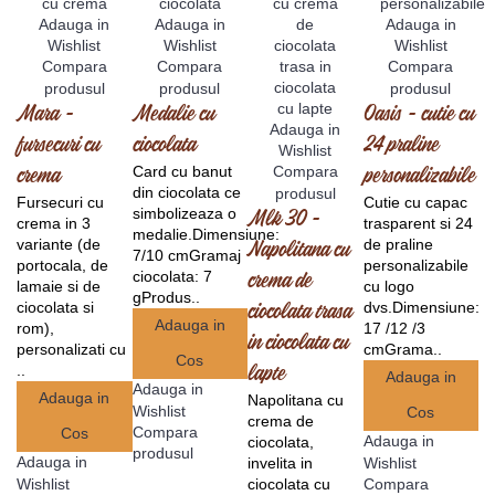
Adauga in
Adauga in
Adauga in
Wishlist
Wishlist
Wishlist
Compara
Compara
Compara
produsul
produsul
produsul
Mara -
Medalie cu
Oasis - cutie cu
Adauga in
fursecuri cu
ciocolata
24 praline
Wishlist
Card cu banut
Compara
crema
personalizabile
din ciocolata ce
produsul
Fursecuri cu
Cutie cu capac
simbolizeaza o
Mlk 30 -
crema in 3
trasparent si 24
medalie.Dimensiune:
variante (de
de praline
Napolitana cu
7/10 cmGramaj
portocala, de
personalizabile
ciocolata: 7
crema de
lamaie si de
cu logo
gProdus..
ciocolata si
dvs.Dimensiune:
ciocolata trasa
Adauga in
rom),
17 /12 /3
in ciocolata cu
personalizati cu
cmGrama..
Cos
..
lapte
Adauga in
Adauga in
Adauga in
Napolitana cu
Wishlist
Cos
crema de
Compara
Cos
Adauga in
ciocolata,
produsul
Adauga in
Wishlist
invelita in
Wishlist
Compara
ciocolata cu