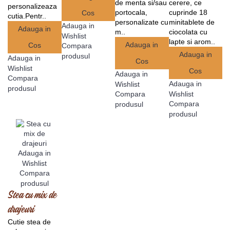
de menta si/sau
cerere, ce
personalizeaza
portocala,
cuprinde 18
Cos
cutia.Pentr..
personalizate cu
minitablete de
Adauga in
Adauga in
m..
ciocolata cu
Wishlist
lapte si arom..
Adauga in
Cos
Compara
Adauga in
produsul
Adauga in
Cos
Wishlist
Cos
Adauga in
Compara
Adauga in
Wishlist
produsul
Compara
Wishlist
Compara
produsul
produsul
Adauga in
Wishlist
Compara
produsul
Stea cu mix de
drajeuri
Cutie stea de