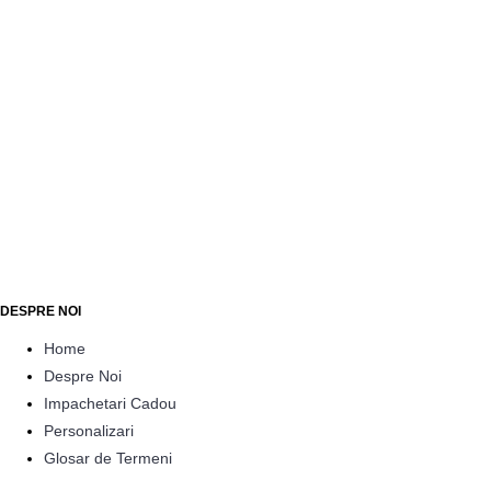
opta pentru cutii de bomboane cu diferite sortimente, personalizate in
ton cu tematica intalnirii voastre.
Puzzle ciocolata – pentru a le aduce un zambet pe buze
angajatilor
O alta modalitate de a aduce zambetul pe buzele celor fata de care
vrei sa-ti exprimi recunostinta, este reprezentata de puzzle-urile din
ciocolata. Iti alegi sortimentul preferat, iar noi personalizam
minitabletele cu mesajul si logo-ul dorit. -corporate, sa fie mentionat ca
personalizarile se fac fie direct pe ciocolata, fie pe panglica, cutie sau
ambalaj.
DESPRE NOI
Home
Despre Noi
Impachetari Cadou
Personalizari
Glosar de Termeni