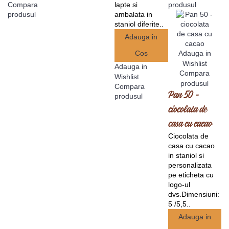
Compara
lapte si
produsul
ambalata in
produsul
staniol diferite..
Adauga in
Cos
Adauga in
Wishlist
Adauga in
Compara
Wishlist
produsul
Compara
Pan 50 -
produsul
ciocolata de
casa cu cacao
Ciocolata de
casa cu cacao
in staniol si
personalizata
pe eticheta cu
logo-ul
dvs.Dimensiuni:
5 /5,5..
Adauga in