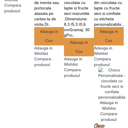
de menta sau
ciocolata cu
din ciocolata cu
Compara
portocala
lapte si fructe
lapte cu fructe
produsul
atasata pe
seci maruntite
seci si confiate
cartea ta de
.Dimensiune:
cu eticheta
vizita.Di..
8,3 /5,3 /0,6
personalizabila...
cmGramaj: 30
Adauga in
Adauga in
gPro..
Cos
Cos
Adauga in
Adauga in
Adauga in
Cos
Wishlist
Wishlist
Adauga in
Compara
Compara
Wishlist
produsul
produsul
Compara
produsul
Adauga in
Wishlist
Compara
produsul
Choco