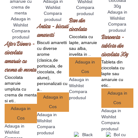
Adauga in
Wishlist
Cutii
Wishlist
Compara
Tablete Personalizate
Adauga in
Compara
produsul
Varietati
Wishlist
Adauga in
produsul
Ban din
+
Compara
Wishlist
Antica - biscuti
PERSONALIZARI
+
ciocolata
produsul
Compara
amaretti
Ciocolata cu
produsul
Baroneta -
Biscuti amaretti
lapte, amaruie
After Dinner -
tableta din
cu diverse
sau alba,
ciocolata
arome
invelita in ..
ciocolata 30g
(clasica,de
amaruie cu
Adauga in
Tableta din
portocala, de
ciocolata cu
crema de menta
Cos
ciocolata, de
lapte sau
Ciocolata
alune),
amaruie cu
Adauga in
amaruie
personalizati cu
etic..
Wishlist
umpluta cu
a..
Compara
Adauga in
crema de menta
Adauga in
produsul
si eti..
Cos
Cos
Adauga in
Adauga in
Adauga in
Wishlist
Cos
Wishlist
Compara
Adauga in
Compara
produsul
Wishlist
produsul
Compara