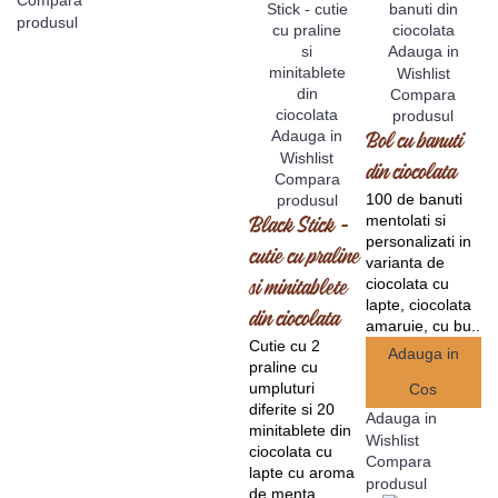
produsul
Adauga in
Wishlist
Compara
produsul
Adauga in
Bol cu banuti
Wishlist
din ciocolata
Compara
100 de banuti
produsul
mentolati si
Black Stick -
personalizati in
cutie cu praline
varianta de
ciocolata cu
si minitablete
lapte, ciocolata
din ciocolata
amaruie, cu bu..
Cutie cu 2
Adauga in
praline cu
umpluturi
Cos
diferite si 20
Adauga in
minitablete din
Wishlist
ciocolata cu
Compara
lapte cu aroma
produsul
de menta ..