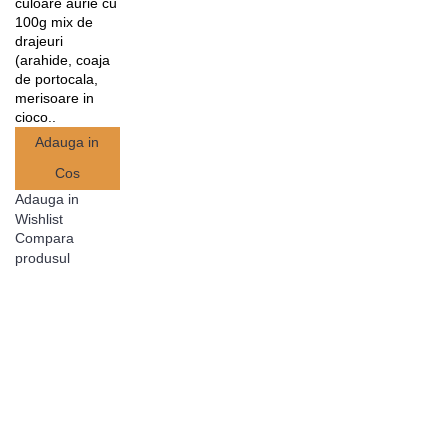
culoare aurie cu
100g mix de
drajeuri
(arahide, coaja
de portocala,
merisoare in
cioco..
Adauga in
Cos
Adauga in
Wishlist
Compara
produsul
Cadouri corporate ciocolata
Iti doresti sa-ti impresionezi viitori colaboratori? Sau poate vrei sa le
multumesti angajatilor pentru efortul depus in ultima perioada?
Indiferent de ocazie, poti opta pentru cateva cadouri dulci. Se spune
ca un astfel de dar nu poate dezamagi pe nimeni, ceea ce este total
adevarat. Gandeste-te putin. Cine nu iubeste ciocolata? Gustul