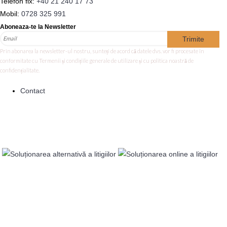
Telefon fix:
+40 21 240 17 73
Mobil:
0728 325 991
Aboneaza-te la Newsletter
Trimite
Prin abonarea la newsletter-ul nostru, sunteți de acord că datele dvs. vor fi procesate în
conformitate cu Termenii și condițiile generale de utilizare și cu politica noastră de
confidențialitate.
Contact