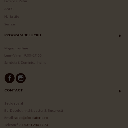
Livrare si Retur
ANPC
Harta site
Sesizari
PROGRAM DE LUCRU
Magazin online
Luni - Vineri: 9.00 -17.00
Sambata & Duminica: Inchis
CONTACT
Sediu social
Bd. Decebal, nr. 26, sector 3, Bucuresti
Email:
sales@ciocolaterie.ro
Telefon fix:
+40 21 240 17 73