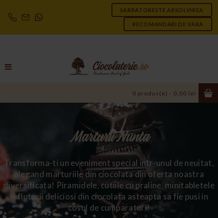
SARBATORESTE ABSOLVIREA
RECOMANDARI DE VARA
0 produs(e) - 0,00 lei
Marturii Nunta
Transforma-ti un eveniment special intr-unul de neuitat,
alegand marturiile din ciocolata din oferta noastra
diversificata! Piramidele, cutiile cu praline, minitabletele
si fluturii deliciosi din ciocolata asteapta sa fie pusi in
cosul de cumparaturi!