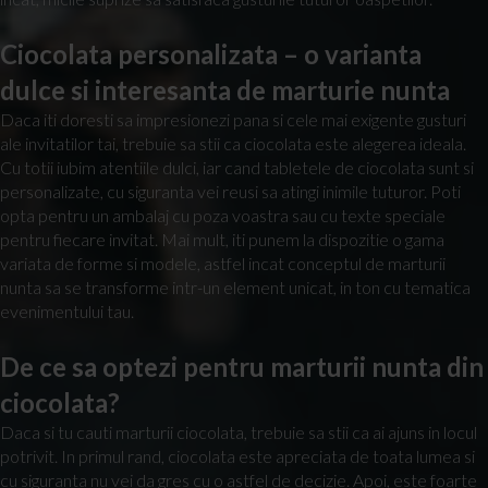
Ciocolata personalizata – o varianta
dulce si interesanta de marturie nunta
Daca iti doresti sa impresionezi pana si cele mai exigente gusturi
ale invitatilor tai, trebuie sa stii ca ciocolata este alegerea ideala.
Cu totii iubim atentiile dulci, iar cand tabletele de ciocolata sunt si
personalizate, cu siguranta vei reusi sa atingi inimile tuturor. Poti
opta pentru un ambalaj cu poza voastra sau cu texte speciale
pentru fiecare invitat. Mai mult, iti punem la dispozitie o gama
variata de forme si modele, astfel incat conceptul de marturii
nunta sa se transforme intr-un element unicat, in ton cu tematica
evenimentului tau.
De ce sa optezi pentru marturii nunta din
ciocolata?
Daca si tu cauti marturii ciocolata, trebuie sa stii ca ai ajuns in locul
potrivit. In primul rand, ciocolata este apreciata de toata lumea si
cu siguranta nu vei da gres cu o astfel de decizie. Apoi, este foarte