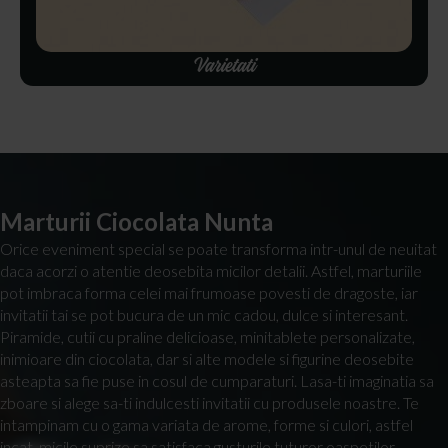
Varietati
Marturii Ciocolata Nunta
Orice eveniment special se poate transforma intr-unul de neuitat
daca acorzi o atentie deosebita micilor detalii. Astfel, marturiile
pot imbraca forma celei mai frumoase povesti de dragoste, iar
invitatii tai se pot bucura de un mic cadou, dulce si interesant.
Piramide, cutii cu praline delicioase, minitablete personalizate,
inimioare din ciocolata, dar si alte modele si figurine deosebite
asteapta sa fie puse in cosul de cumparaturi. Lasa-ti imaginatia sa
zboare si alege sa-ti indulcesti invitatii cu produsele noastre. Te
intampinam cu o gama variata de arome, forme si culori, astfel
incat, micile suprize sa satisfaca gusturile tuturor oaspetilor.