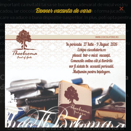
important ca invitatii tai sa se bucure cu adevarat de micul vostru
×
Benner vacanta de vara
cadou, iar ciocolata personalizata poate capata o forma jucausa,
care va aduce o buna dispozitie oaspetilor. In plus, poti opta pentru
o maniera interesanta si dulce de a-i invita pe toti cei dragi la
marele eveniment. Ce parere ai despre invitatiile cu ciocolata sau
praline delicioase? De exemplu, poti alege doua tablete din
ciocolata cu crema fina de lapte si cafea, ambalate ingenios pentru
a compune o invitatie tip carte. Suna bine, asa-i? Nu uita ca ai la
dispozitie o multime de variante prin care iti poti impresiona
oaspetii.
Ce tipuri de marturii nunta ciocolata ai la
dispozitie?
Daca te-ai decis sa optezi pentru marturii ciocolata personalizata,
e important sa stii ca ai la dispozitie mai multe variante:
• Cutii personalizate
• Tablete personalizate
• Varietati marturii nunta ciocolata
Oricare ar fi alegerea ta, cu siguranta invitatii vor fi