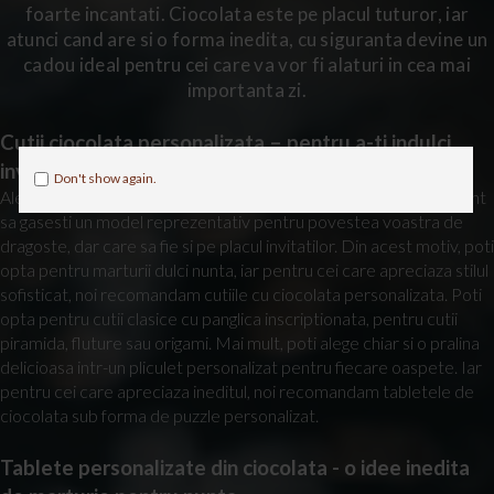
foarte incantati. Ciocolata este pe placul tuturor, iar
atunci cand are si o forma inedita, cu siguranta devine un
cadou ideal pentru cei care va vor fi alaturi in cea mai
importanta zi.
Cutii ciocolata personalizata – pentru a-ti indulci
invitatii
Don't show again.
Alegerea marturiilor necesita o atentie deosebita. Este important
sa gasesti un model reprezentativ pentru povestea voastra de
dragoste, dar care sa fie si pe placul invitatilor. Din acest motiv, poti
opta pentru marturii dulci nunta, iar pentru cei care apreciaza stilul
sofisticat, noi recomandam cutiile cu ciocolata personalizata. Poti
opta pentru cutii clasice cu panglica inscriptionata, pentru cutii
piramida, fluture sau origami. Mai mult, poti alege chiar si o pralina
delicioasa intr-un pliculet personalizat pentru fiecare oaspete. Iar
pentru cei care apreciaza ineditul, noi recomandam tabletele de
ciocolata sub forma de puzzle personalizat.
Tablete personalizate din ciocolata - o idee inedita