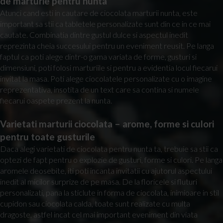
de marturie pentru nunta
Atunci cand esti in cautare de ciocolata marturii nunta, este
important sa stii ca tabletele personalizate sunt din ce in ce mai
cautate. Combinatia dintre gustul dulce si aspectul inedit
reprezinta cheia succesului pentru un eveniment reusit. Pe langa
faptul ca poti alege dintr-o gama variata de forme, gusturi si
dimensiuni, poti folosi marturiile si pentru a evidentia locul fiecarui
invitat la masa. Poti alege ciocolatele personalizate cu o imagine
reprezentativa, insotita de un text care sa contina si numele
fiecarui oaspete prezent la nunta.
Varietati marturii ciocolata – arome, forme si culori
pentru toate gusturile
Daca alegi varietati de ciocolata pentru nunta ta, trebuie sa stii ca
optezi de fapt pentru o explozie de gusturi, forme si culori. Pe langa
aromele deosebite, iti poti incanta invitatii cu ajutorul aspectului
inedit al micilor surprize de pe masa. De la floricele si fluturi
personalizati, pana la sticlute in forma de ciocolata, inimioare in stil
cupidon sau ciocolata calda, toate sunt realizate cu multa
dragoste, astfel incat cel mai important eveniment din viata