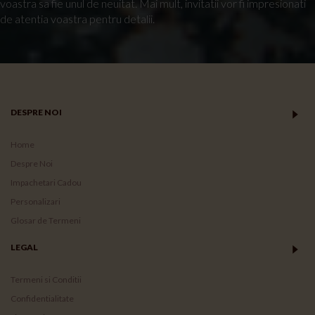
voastra sa fie unul de neuitat. Mai mult, invitatii vor fi impresionati
de atentia voastra pentru detalii.
DESPRE NOI
Home
Despre Noi
Impachetari Cadou
Personalizari
Glosar de Termeni
LEGAL
Termeni si Conditii
Confidentialitate