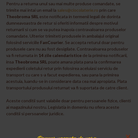
Pentru a returna unul sau mai multe produse comandate, se
trimite mai intai un email la
sales@ciocolaterie.ro
prin care
Theobroma SRL
este notificata in termenii legali de dorinta
dumneavoastra de retur si oferiti informatii despre motivul
returnarii si cum se va putea inapoia contravaloarea produselor
comandate. Ulterior trimiteti produsele in ambalajul original
folosind serviciile
FanCourier
. Se accepta returul doar pentru
produsele care nu au fost desigilate. Contravaloarea produselor
va fi returnata in
14 zile calendaristice
de la primirea notificarii,
insa
Theobroma SRL
poate amana plata pana la confirmarea
expedierii coletului retur prin folosirea aceluiasi serviciu de
transport cu care s-a facut expedierea, sau pana la primirea
acestuia, luandu-se in considerare data cea mai apropiata. Plata
transportului produsului returnat va fi suportata de catre client.
Aceste conditii sunt valabile doar pentru persoanele fizice, clienti
ai magazinului nostru. Legislatia in domeniu nu ofera aceste
conditii si persoanelor juridice.
×