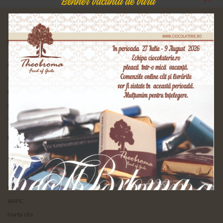
Benner vacanta de vara
DESPRE NOI
Home
Despre Noi
Impachetari Cadou
Personalizari
Glosar de Termeni
LEGAL
Termeni si Conditii
Confidentialitate
Livrare si Retur
ANPC
Harta site