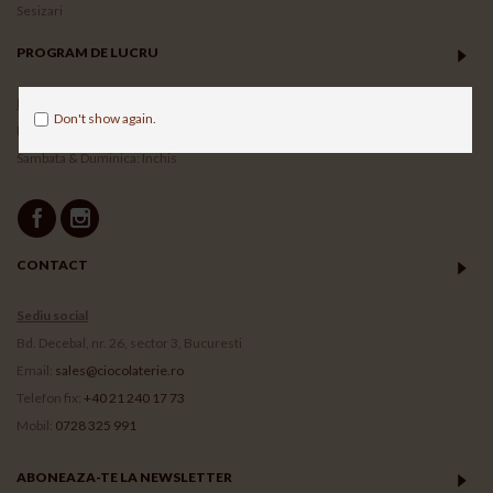
Sesizari
PROGRAM DE LUCRU
Magazin online
Don't show again.
Luni - Vineri: 9.00 -17.00
Sambata & Duminica: Inchis
CONTACT
Sediu social
Bd. Decebal, nr. 26, sector 3, Bucuresti
Email:
sales@ciocolaterie.ro
Telefon fix:
+40 21 240 17 73
Mobil:
0728 325 991
ABONEAZA-TE LA NEWSLETTER