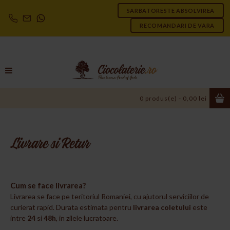
SARBATORESTE ABSOLVIREA
RECOMANDARI DE VARA
0 produs(e) - 0,00 lei
Livrare si Retur
Cum se face livrarea?
Livrarea se face pe teritoriul Romaniei, cu ajutorul serviciilor de
curierat rapid. Durata estimata pentru
livrarea coletului
este
intre
24
si
48h
, in zilele lucratoare.