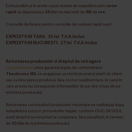
Este posibil ca in unele cazuri durata de expediere prin
curier
rapid
sa depaseasca
24
(dar nu mai mult de
48
) de
ore
.
Costurile de livrare pentru serviciile de curierat rapid sunt:
EXPEDITII IN TARA: 35 lei T.V.A inclus
EXPEDITII IN BUCURESTI: 27 lei T.V.A inclus
Returnarea produselor si dreptul de retragere
Ciocolaterie.ro
ofera garantia legala de conformitate:
Theobroma SRL
se angajeaza sa restituie pretul platit de client
sau sa inlocuiasca produsul, fara costuri suplimentare, in cazul in
care acesta nu corespunde informatiilor de pe site si/sau de pe
eticheta produsului.
Returnarea contravalorii produselor returnate se realizeaza dupa
indeplinirea tuturor procedurilor legale: conform OUG 34/2014,
aveti dreptul sa renuntati la cumparare, fara penalitati, in termen
de
10 zile
de la primirea produsului.