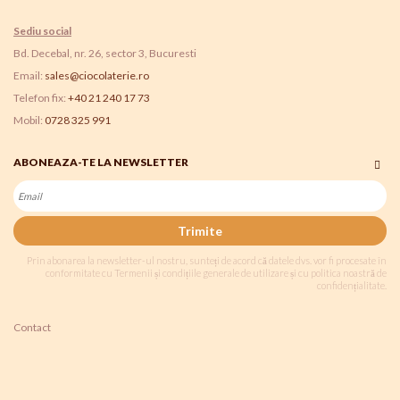
Sediu social
Bd. Decebal, nr. 26, sector 3, Bucuresti
Email:
sales@ciocolaterie.ro
Telefon fix:
+40 21 240 17 73
Mobil:
0728 325 991
ABONEAZA-TE LA NEWSLETTER
Trimite
Prin abonarea la newsletter-ul nostru, sunteți de acord că datele dvs. vor fi procesate în
conformitate cu Termenii și condițiile generale de utilizare și cu politica noastră de
confidențialitate.
Contact