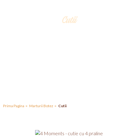
Cutii
Botezul este unul din cele mai importante evenimente
intr-o familie ,moment ce trebuie pastrat viu in sufletul
tuturor celor prezenti la petrecere. Faceti acest
eveniment memorabil prin oferirea unor daruri speciale
invitatilor dumneavoastra!
Prima Pagina
Marturii Botez
Cutii