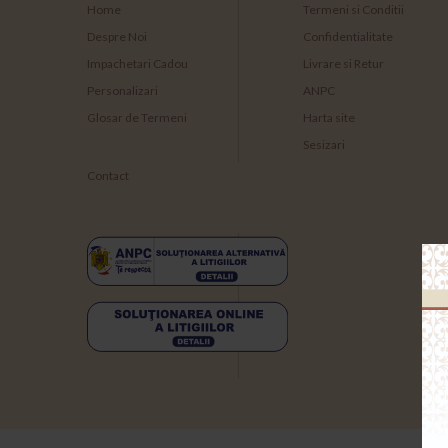
Home
Termeni si Conditii
Despre Noi
Confidentialitate
Impachetari Cadou
Livrare si Retur
Personalizari
ANPC
Glosar de Termeni
Harta site
Sesizari
Contact