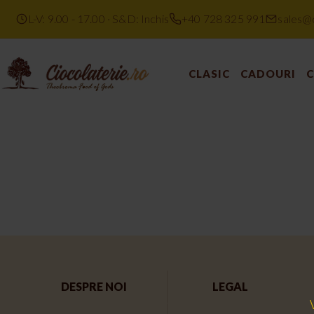
L-V: 9.00 - 17.00 · S&D: Inchis
+40 728 325 991
sales@c
CLASIC
CADOURI
C
DESPRE NOI
LEGAL