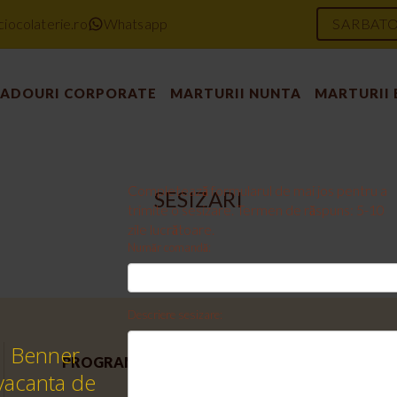
iocolaterie.ro
Whatsapp
SARBATO
ADOURI CORPORATE
MARTURII NUNTA
MARTURII
Completează formularul de mai jos pentru a
SESIZARI
trimite o sesizare. Termen de răspuns: 5-10
zile lucrătoare.
Număr comandă:
Descriere sesizare:
Benner
PROGRAM DE LUCRU
CONTACT
vacanta de