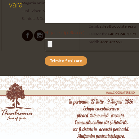
vara
Magazin online
Sediu social
Luni - Vineri: 9.00 -17.00
Bd. Decebal, nr. 26, sector 3,
Sambata & Duminica: Inchis
Bucuresti
Email:
sales@ciocolaterie.ro
Atașament (poză/video):
Telefon fix:
+40 21 240 17 73
Mobil:
0728 325 991
Trimite Sesizare