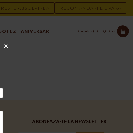
RESTE ABSOLVIREA
RECOMANDARI DE VARA
 BOTEZ
ANIVERSARI
0 produs(e) - 0,00 lei
×
ABONEAZA-TE LA NEWSLETTER