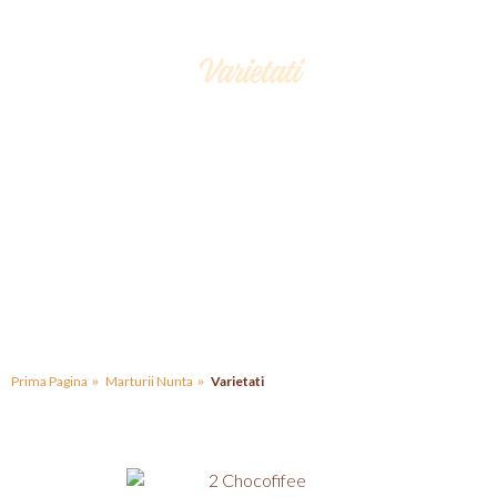
Varietati
Alegerea marturiilor de nunta necesita o atentie
deosebita, deoarece acestea trebuie sa fie reprezentative
mirilor, dar si sa impresioneze invitatii. Pentru a satisface
toti invitatii, cea mai eleganta alegere este intotdeauna
ciocolata.
Prima Pagina
Marturii Nunta
Varietati