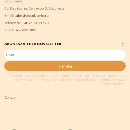
Sediu social
Bd. Decebal, nr. 26, sector 3, Bucuresti
Email:
sales@ciocolaterie.ro
Telefon fix:
+40 21 240 17 73
Mobil:
0728 325 991
ABONEAZA-TE LA NEWSLETTER
Trimite
Prin abonarea la newsletter-ul nostru, sunteți de acord că datele dvs. vor fi procesate în
conformitate cu Termenii și condițiile generale de utilizare și cu politica noastră de
confidențialitate.
Contact