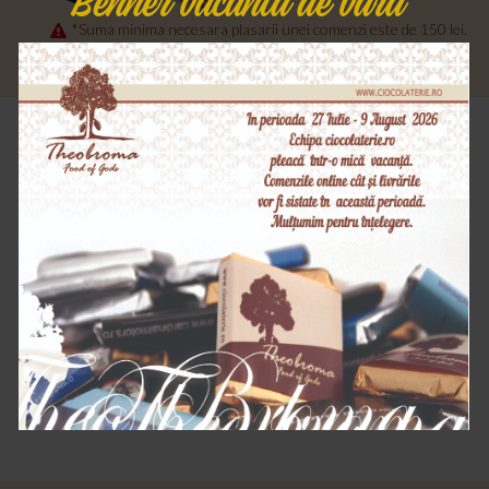
Benner vacanta de vara
*Suma minima necesara plasarii unei comenzi este de 150 lei.
Produse Similare
Firenze - baton de
After Dinner - ciocolata
ciocolata lapte cu
amaruie cu crema de
diverse umpluturi
menta