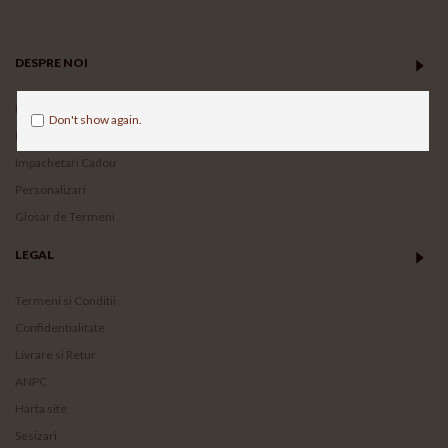
DESPRE NOI
Home
Don't show again.
Despre Noi
Impachetari Cadou
Personalizari
Glosar de Termeni
LEGAL
Termeni si Conditii
Confidentialitate
Livrare si Retur
ANPC
Harta site
Sesizari