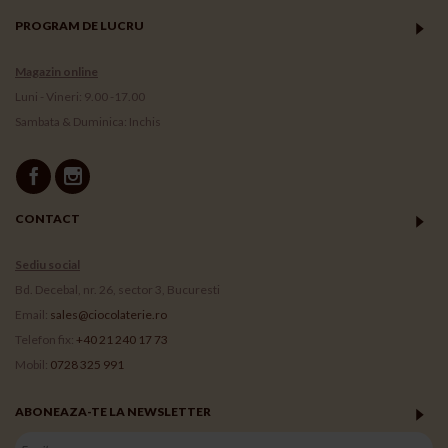
PROGRAM DE LUCRU
Magazin online
Luni - Vineri: 9.00 -17.00
Sambata & Duminica: Inchis
CONTACT
Sediu social
Bd. Decebal, nr. 26, sector 3, Bucuresti
Email:
sales@ciocolaterie.ro
Telefon fix:
+40 21 240 17 73
Mobil:
0728 325 991
ABONEAZA-TE LA NEWSLETTER