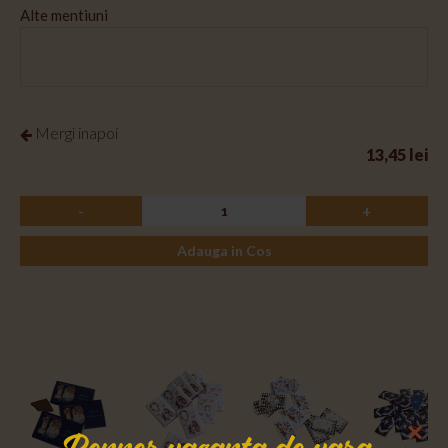
Alte mentiuni
Mergi inapoi
13,45 lei
-
+
Adauga in Cos
×