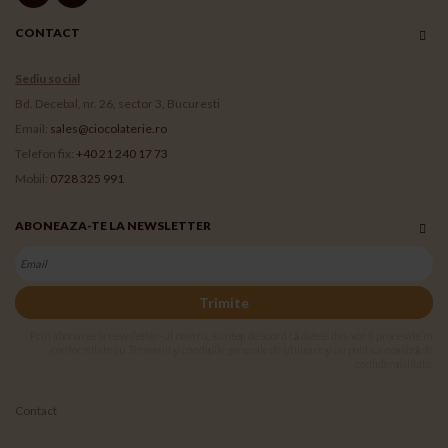
CONTACT
Sediu social
Bd. Decebal, nr. 26, sector 3, Bucuresti
Email:
sales@ciocolaterie.ro
Telefon fix:
+40 21 240 17 73
Mobil:
0728 325 991
ABONEAZA-TE LA NEWSLETTER
Trimite
Prin abonarea la newsletter-ul nostru, sunteți de acord că datele dvs. vor fi procesate în
conformitate cu Termenii și condițiile generale de utilizare și cu politica noastră de
confidențialitate.
Contact