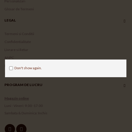
Personalizari
Glosar de Termeni
LEGAL
Termeni si Conditii
Confidentialitate
Livrare si Retur
ANPC
Harta site
Don't show again.
Sesizari
PROGRAM DE LUCRU
Magazin online
Luni - Vineri: 9.00 -17.00
Sambata & Duminica: Inchis