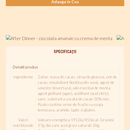
Adauga in Cos
SPECIFICAŢII
Detalii produs
Ingrediente
Zahar, masa de cacao, sirop de glucoza, unt de
cacao, emulsifiant (lecitina din soia), agent de
umezire (invertaza), ulei esential de menta,
agent gelifiant (agar), acidifiant (acid citric),
sare, substanta uscata de cacao 50% min.
Poate contine urme de fructe cu coaja
lemnoasa, arahide, lapte si gluten.
Valori
Valoare energetica 1912kj/455kcal, Grasimi
nutritionale
17g, din care acizi grasi saturati 10g,