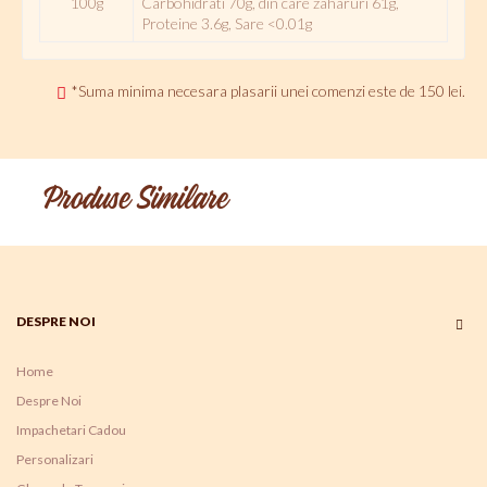
100g
Carbohidrati 70g, din care zaharuri 61g,
Proteine 3.6g, Sare <0.01g
*Suma minima necesara plasarii unei comenzi este de 150 lei.
Produse Similare
DESPRE NOI
Home
Despre Noi
Impachetari Cadou
Personalizari