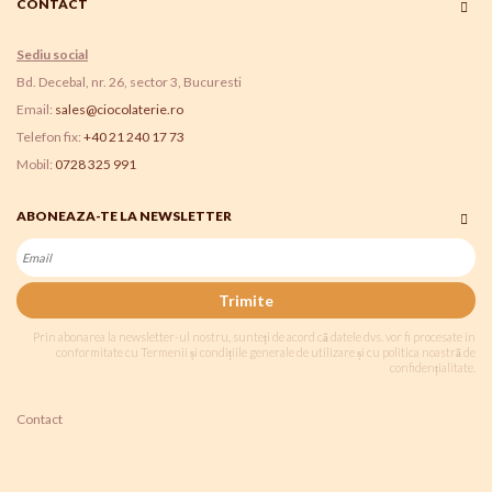
CONTACT
Sediu social
Bd. Decebal, nr. 26, sector 3, Bucuresti
Email:
sales@ciocolaterie.ro
Telefon fix:
+40 21 240 17 73
Mobil:
0728 325 991
ABONEAZA-TE LA NEWSLETTER
Trimite
Prin abonarea la newsletter-ul nostru, sunteți de acord că datele dvs. vor fi procesate în
conformitate cu Termenii și condițiile generale de utilizare și cu politica noastră de
confidențialitate.
Contact