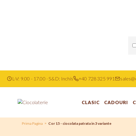
L-V: 9.00 - 17.00 · S&D: Inchis
+40 728 325 991
sales@c
CLASIC
CADOURI
C
Prima Pagina
Cor 15 - ciocolata patrata in 3 variante