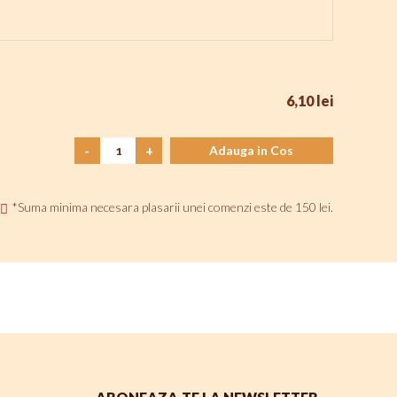
6,10 lei
-
+
Adauga in Cos
*Suma minima necesara plasarii unei comenzi este de 150 lei.