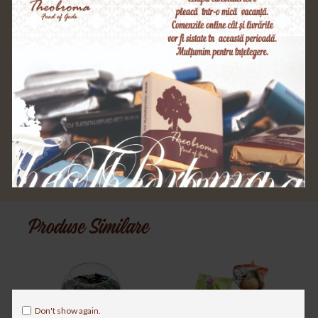
porumb, ulei vegetal, sare. Poate conține
urme de: migdale, alune de pădure.
Depozitare: 18-22°C la loc uscat, ferit de
lumină.
Valori
valoare energetică 2251 kjl 538 kcal; grăsimi
nutritionale
38g (din care acizi grași 16g). glucide 46g (din
100g
care zaharuri 39g),fibre 2,8g, proteine 7g, sare
0.9g.
*Suma minima necesara plasarii unei comenzi este de 150 lei.
Produse Similare
Don't show again.