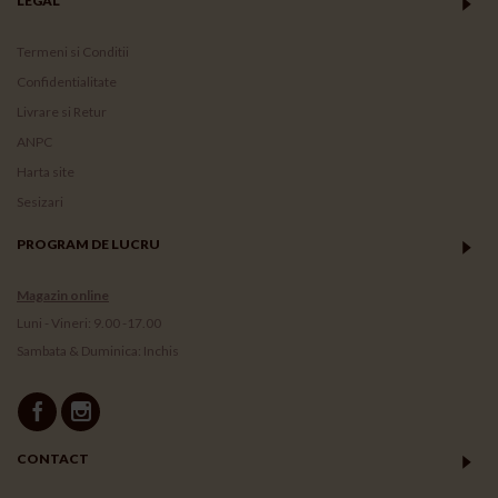
LEGAL
Termeni si Conditii
Confidentialitate
Livrare si Retur
ANPC
Harta site
Sesizari
PROGRAM DE LUCRU
Magazin online
Luni - Vineri: 9.00 -17.00
Sambata & Duminica: Inchis
CONTACT