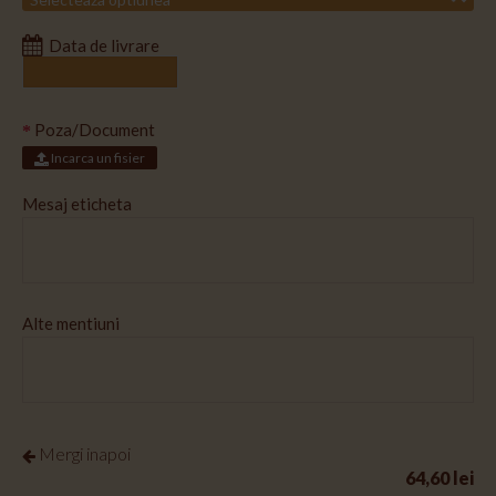
Data de livrare
Poza/Document
Incarca un fisier
Mesaj eticheta
Alte mentiuni
Mergi inapoi
64,60 lei