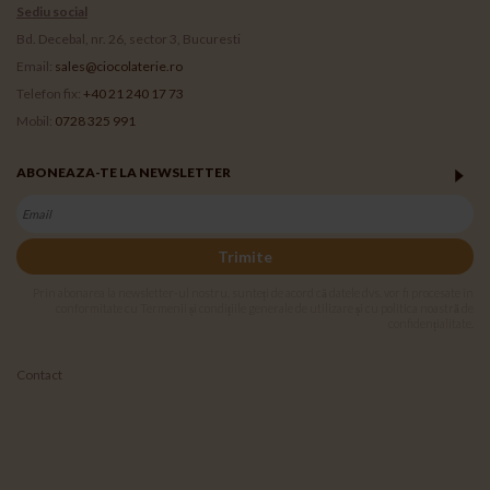
Sediu social
Bd. Decebal, nr. 26, sector 3, Bucuresti
Email:
sales@ciocolaterie.ro
Telefon fix:
+40 21 240 17 73
Mobil:
0728 325 991
ABONEAZA-TE LA NEWSLETTER
Trimite
Prin abonarea la newsletter-ul nostru, sunteți de acord că datele dvs. vor fi procesate în
conformitate cu Termenii și condițiile generale de utilizare și cu politica noastră de
confidențialitate.
Contact