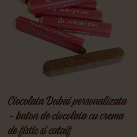
Ciocolata Dubai personalizata
- baton de ciocolata cu crema
de fistic si cataif