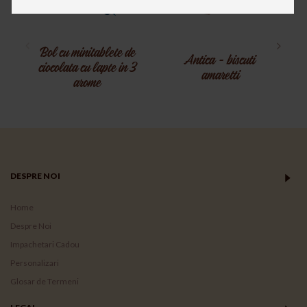
Bol cu minitablete de
Antica - biscuti
ciocolata cu lapte in 3
amaretti
arome
DESPRE NOI
Home
Despre Noi
Impachetari Cadou
Personalizari
Glosar de Termeni