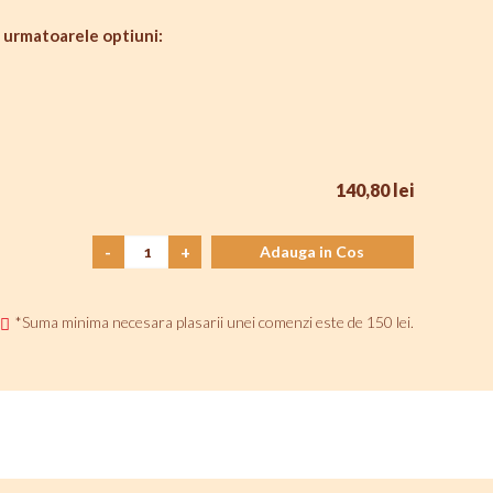
 urmatoarele optiuni:
140,80 lei
-
+
Adauga in Cos
*Suma minima necesara plasarii unei comenzi este de 150 lei.