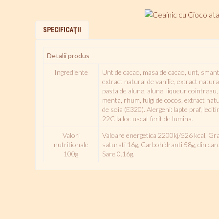
SPECIFICAŢII
Detalii produs
Ingrediente
Unt de cacao, masa de cacao, unt, smanta
extract natural de vanilie, extract natura
pasta de alune, alune, liqueur cointreau,
menta, rhum, fulgi de cocos, extract natur
de soia (E320). Alergeni: lapte praf, leci
22C la loc uscat ferit de lumina.
Valori
Valoare energetica 2200kj/526 kcal, Gras
nutritionale
saturati 16g, Carbohidranti 58g, din car
100g
Sare 0.16g.