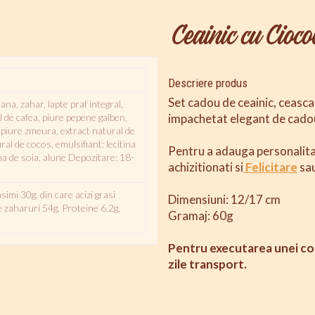
Ceainic cu Cioco
Descriere produs
Set cadou de ceainic, ceasca 
na, zahar, lapte praf integral,
l de cafea, piure pepene galben,
impachetat elegant de cado
 piure zmeura, extract natural de
al de cocos, emulsifiant: lecitina
Pentru a adauga personalita
tina de soia, alune Depozitare: 18-
achizitionati si
Felicitare
sa
imi 30g, din care acizi grasi
Dimensiuni:
12/17 cm
e zaharuri 54g, Proteine 6.2g,
Gramaj: 60g
Pentru executarea unei com
zile transport.