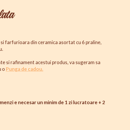
lata
si farfurioara din ceramica asortat cu 6 praline,
u.
te si rafinament acestui produs, va sugeram sa
u o
Punga de cadou.
enzi e necesar un minim de 1 zi lucratoare + 2