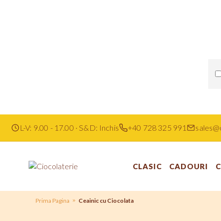
L-V: 9.00 - 17.00 · S&D: Inchis
+40 728 325 991
sales@c
CLASIC
CADOURI
C
Prima Pagina
Ceainic cu Ciocolata