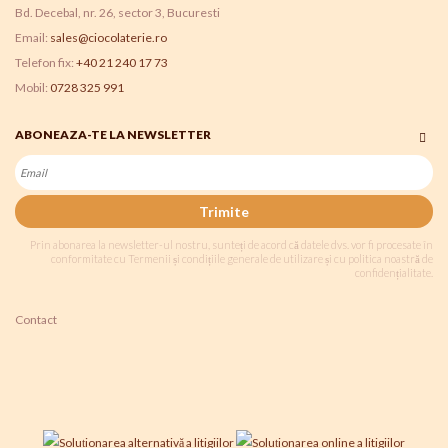
Bd. Decebal, nr. 26, sector 3, Bucuresti
Email:
sales@ciocolaterie.ro
Telefon fix:
+40 21 240 17 73
Mobil:
0728 325 991
ABONEAZA-TE LA NEWSLETTER
Trimite
Prin abonarea la newsletter-ul nostru, sunteți de acord că datele dvs. vor fi procesate în
conformitate cu Termenii și condițiile generale de utilizare și cu politica noastră de
confidențialitate.
Contact