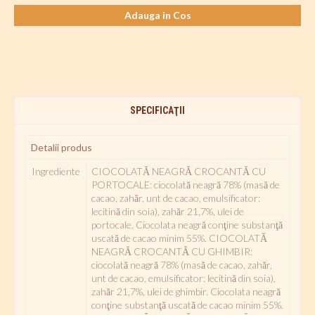
Adauga in Cos
SPECIFICAŢII
Detalii produs
Ingrediente
CIOCOLATǍ NEAGRĂ CROCANTĂ CU
PORTOCALE: ciocolată neagră 78% (masǎ de
cacao, zahǎr, unt de cacao, emulsificator:
lecitinǎ din soia), zahăr 21,7%, ulei de
portocale. Ciocolata neagră conţine substanţǎ
uscatǎ de cacao minim 55%. CIOCOLATǍ
NEAGRĂ CROCANTĂ CU GHIMBIR:
ciocolată neagră 78% (masǎ de cacao, zahǎr,
unt de cacao, emulsificator: lecitinǎ din soia),
zahăr 21,7%, ulei de ghimbir. Ciocolata neagră
conţine substanţǎ uscatǎ de cacao minim 55%.