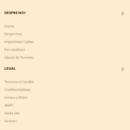
DESPRE NOI
Home
Despre Noi
Impachetari Cadou
Personalizari
Glosar de Termeni
LEGAL
Termeni si Conditii
Confidentialitate
Livrare si Retur
ANPC
Harta site
Sesizari