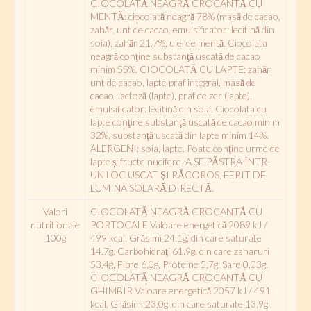
CIOCOLATǍ NEAGRĂ CROCANTĂ CU
MENTĂ: ciocolată neagră 78% (masǎ de cacao,
zahǎr, unt de cacao, emulsificator: lecitinǎ din
soia), zahăr 21,7%, ulei de mentă. Ciocolata
neagră conţine substanţǎ uscatǎ de cacao
minim 55%. CIOCOLATǍ CU LAPTE: zahǎr,
unt de cacao, lapte praf integral, masǎ de
cacao, lactozǎ (lapte), praf de zer (lapte),
emulsificator: lecitinǎ din soia. Ciocolata cu
lapte conţine substanţǎ uscatǎ de cacao minim
32%, substanţǎ uscatǎ din lapte minim 14%.
ALERGENI: soia, lapte. Poate conţine urme de
lapte și fructe nucifere. A SE PǍSTRA ÎNTR-
UN LOC USCAT ŞI RǍCOROS, FERIT DE
LUMINA SOLARǍ DIRECTǍ.
Valori
CIOCOLATǍ NEAGRĂ CROCANTĂ CU
nutritionale
PORTOCALE Valoare energeticǎ 2089 kJ /
100g
499 kcal, Grǎsimi 24,1g, din care saturate
14,7g, Carbohidraţi 61,9g, din care zaharuri
53,4g, Fibre 6,0g, Proteine 5,7g, Sare 0,03g.
CIOCOLATǍ NEAGRĂ CROCANTĂ CU
GHIMBIR Valoare energeticǎ 2057 kJ / 491
kcal, Grǎsimi 23,0g, din care saturate 13,9g,