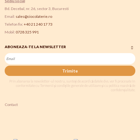
Sediu social
Bd. Decebal, nr. 26, sector 3, Bucuresti
Email:
sales@ciocolaterie.ro
Telefon fix:
+40 21 240 17 73
Mobil:
0728 325 991
ABONEAZA-TE LA NEWSLETTER
Trimite
Prin abonarea la newsletter-ul nostru, sunteți de acord că datele dvs. vor fi procesate în
conformitate cu Termenii și condițiile generale de utilizare și cu politica noastră de
confidențialitate.
Contact