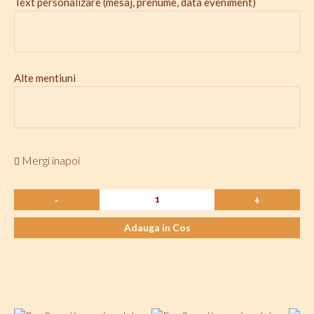
Text personalizare (mesaj, prenume, data eveniment)
Alte mentiuni
Mergi inapoi
-
+
Adauga in Cos