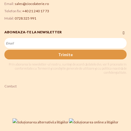
Email:
sales@ciocolaterie.ro
Telefon fix:
+40 21 240 17 73
Mobil:
0728 325 991
ABONEAZA-TE LA NEWSLETTER
Trimite
Prin abonarea la newsletter-ul nostru, sunteți de acord că datele dvs. vor fi procesate în
conformitate cu Termenii și condițiile generale de utilizare și cu politica noastră de
confidențialitate.
Contact