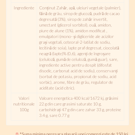
Ingrediente
Conținut Zahăr, apă, uleiuri vegetale (palmier),
făină de grâu, sirop de glucoză, pudră de cacao
degresată (3%), sirop de zahăr invertit,
umectant (glicerol sorbitol), ouă, amidon,
piure de alune (1%), amidon modificat ,
emulgatori (mono- și digliceride ale acizilor
grași vegetali, ceteoral-2-latilat de sodiu,
lecitină de soia), lapte praf degresat, ciocolată
neagră (lapte)% (0,6), agenți de îngroșare
(celuloză, gumă de celuloză, gumă guar), sare,
ingrediente active pentru dospit (difosfat
disodic, carbonat acid de sodiu), conservanți
(sorbat de potasiu, propionat de sodiu, acid
sorbic), arome, fibre de grâu, regulator de
aciditate (acid citric).
Valori
Valoare energetica 400 kcal/1672 kj, grăsimi
nutritionale
22 g din care grasimi saturate 10 g,
100g
carbohidrați 47 g din care zahar 33 g, proteine
3.4 g, sare 0.77 g
*Suma minima necesara plasarii unei comenzi este de 150 lei.