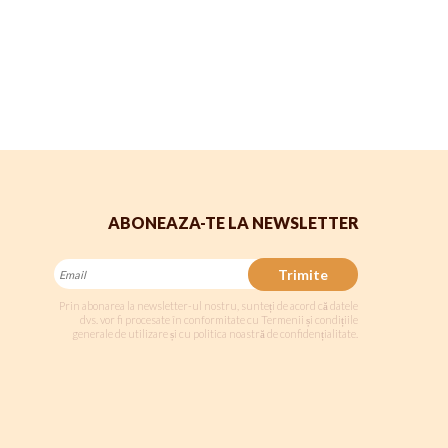
ABONEAZA-TE LA NEWSLETTER
Trimite
Prin abonarea la newsletter-ul nostru, sunteți de acord că datele
dvs. vor fi procesate în conformitate cu Termenii și condițiile
generale de utilizare și cu politica noastră de confidențialitate.