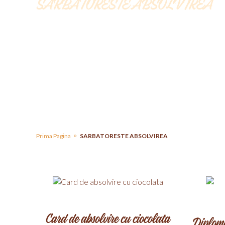
SARBATORESTE ABSOLVIREA
Absolvirea este o etapa importanta in viata fiec
cuvine.
Prima Pagina
SARBATORESTE ABSOLVIREA
Card de absolvire cu ciocolata
Diploma