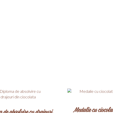
arui om. Sarbatoreste-o cum se
Medalie cu ciocola
 de absolvire cu drajeuri