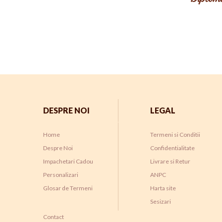
DESPRE NOI
LEGAL
Home
Termeni si Conditii
Despre Noi
Confidentialitate
Impachetari Cadou
Livrare si Retur
Personalizari
ANPC
Glosar de Termeni
Harta site
Sesizari
Contact