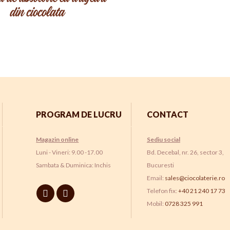
din ciocolata
PROGRAM DE LUCRU
CONTACT
Magazin online
Sediu social
Luni - Vineri: 9.00 -17.00
Bd. Decebal, nr. 26, sector 3,
Sambata & Duminica: Inchis
Bucuresti
Email:
sales@ciocolaterie.ro
Telefon fix:
+40 21 240 17 73
Mobil:
0728 325 991