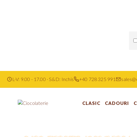
L-V: 9.00 - 17.00 · S&D: Inchis
+40 728 325 991
sales@c
CLASIC
CADOURI
C